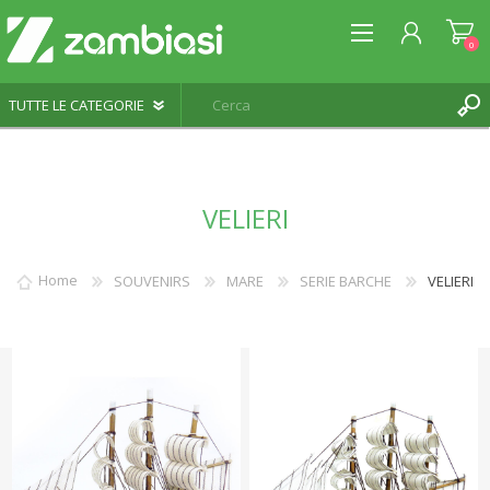
0
REGISTRATI
VELIERI
ACCESSO
LISTA DEI DESIDERI
0
Home
SOUVENIRS
MARE
SERIE BARCHE
VELIERI