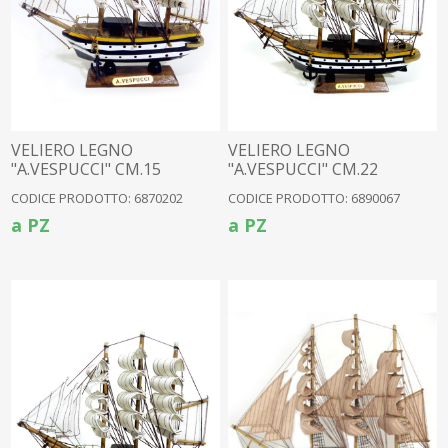
VELIERO LEGNO
VELIERO LEGNO
"A.VESPUCCI" CM.15
"A.VESPUCCI" CM.22
CODICE PRODOTTO: 6870202
CODICE PRODOTTO: 6890067
a PZ
a PZ