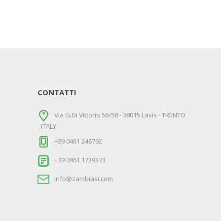
CONTATTI
Via G.Di Vittorio 56/58 - 38015 Lavis - TRENTO
- ITALY
+39 0461 246792
+39 0461 1739373
info@zambiasi.com