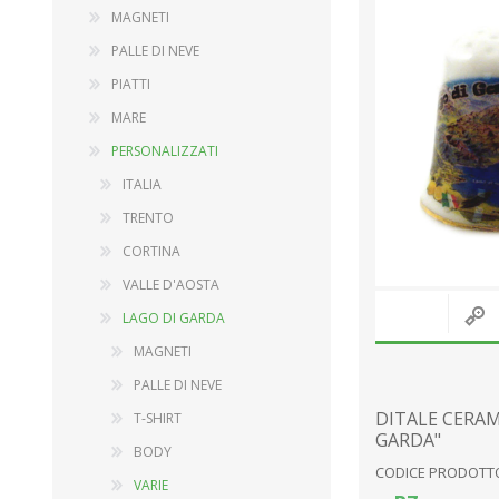
MAGNETI
PALLE DI NEVE
PIATTI
DECORAZIONI
GIOCHI IN LEGNO
MARE
COMPLEMENTI D'ARREDO
SERIE BABY
PERSONALIZZATI
CARILLON
ARTICOLI DA GIARDINO
ITALIA
PALLE DI NEVE
COMPLEMENTO D'ARRED
TRENTO
PAESAGGI
BAMBOLE
CORTINA
ARTICOLI SACRI
PELUCHES
VALLE D'AOSTA
SERIE PINOCCHIO
LAGO DI GARDA
CARTOLERIA
MAGNETI
Mostra tutto
PALLE DI NEVE
DITALE CERAM
T-SHIRT
GARDA"
BODY
CODICE PRODOTTO
VARIE