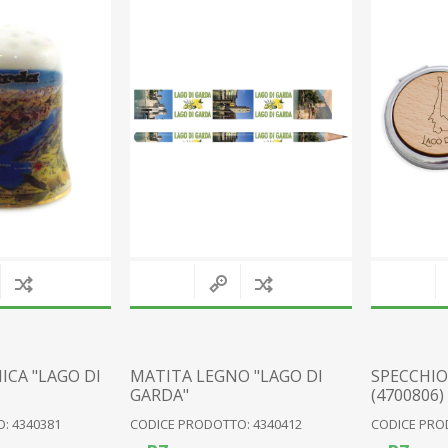
FATE RESINA
LEGNO
PIXIE RESINA
STOFFA
GNOMY RESINA
CERAMICA
O
PERSONAGGI VARI
OROLOGI
VETRO
METALLO
PLACCHE
VARIE
M
Mostra tutto
ICA "LAGO DI
MATITA LEGNO "LAGO DI
SPECCHIO
GARDA"
(4700806)
: 4340381
CODICE PRODOTTO: 4340412
CODICE PRO