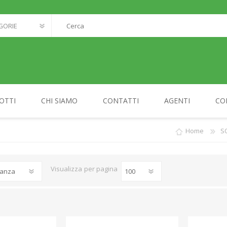
OTTI
CHI SIAMO
CONTATTI
AGENTI
CO
Home
S
FANTASTIC WORLD
MY HOME
Visualizza
per pagina