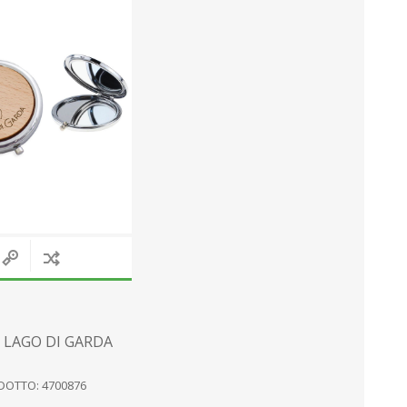
MAGNETI
PALLE DI NEVE
PIATTI
MARE
PERSONALIZZATI
VARIE
COLTELLI
ARTICOLI PER LA
ONTAGNA
Mostra tutto
 LAGO DI GARDA
DOTTO: 4700876