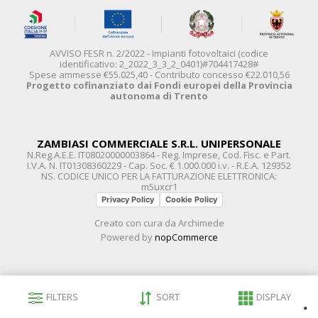
AVVISO FESR n. 2/2022 - Impianti fotovoltaici (codice
identificativo: 2_2022_3_3_2_0401)#704417428#
Spese ammesse €55.025,40 - Contributo concesso €22.010,56
Progetto cofinanziato dai Fondi europei della Provincia
autonoma di Trento
ZAMBIASI COMMERCIALE S.R.L. UNIPERSONALE
N.Reg.A.E.E. IT08020000003864 - Reg. Imprese, Cod. Fisc. e Part.
I.V.A. N. IT01308360229 - Cap. Soc. € 1.000.000 i.v. - R.E.A. 129352
NS. CODICE UNICO PER LA FATTURAZIONE ELETTRONICA:
m5uxcr1
Privacy Policy
Cookie Policy
Creato con cura da
Archimede
Powered by
nopCommerce
FILTERS
SORT
DISPLAY
Le tue preferenze relative alla privacy