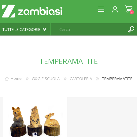
0
REGISTRATI
TEMPERAMATITE
ACCESSO
LISTA DEI DESIDERI
0
Home
G&G E SCUOLA
CARTOLERIA
TEMPERAMATITE