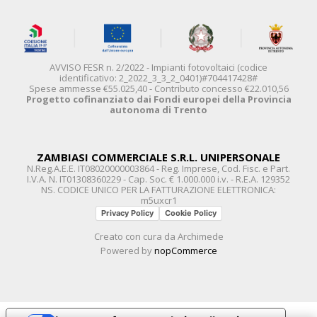
AVVISO FESR n. 2/2022 - Impianti fotovoltaici (codice
identificativo: 2_2022_3_3_2_0401)#704417428#
Spese ammesse €55.025,40 - Contributo concesso €22.010,56
Progetto cofinanziato dai Fondi europei della Provincia
autonoma di Trento
ZAMBIASI COMMERCIALE S.R.L. UNIPERSONALE
N.Reg.A.E.E. IT08020000003864 - Reg. Imprese, Cod. Fisc. e Part.
I.V.A. N. IT01308360229 - Cap. Soc. € 1.000.000 i.v. - R.E.A. 129352
NS. CODICE UNICO PER LA FATTURAZIONE ELETTRONICA:
m5uxcr1
Privacy Policy
Cookie Policy
Creato con cura da
Archimede
Powered by
nopCommerce