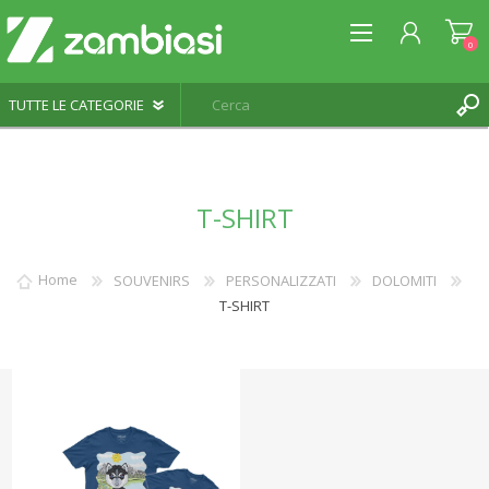
0
REGISTRATI
T-SHIRT
ACCESSO
LISTA DEI DESIDERI
0
Home
SOUVENIRS
PERSONALIZZATI
DOLOMITI
T-SHIRT