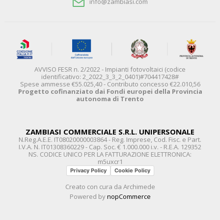
info@zambiasi.com
AVVISO FESR n. 2/2022 - Impianti fotovoltaici (codice
identificativo: 2_2022_3_3_2_0401)#704417428#
Spese ammesse €55.025,40 - Contributo concesso €22.010,56
Progetto cofinanziato dai Fondi europei della Provincia
autonoma di Trento
ZAMBIASI COMMERCIALE S.R.L. UNIPERSONALE
N.Reg.A.E.E. IT08020000003864 - Reg. Imprese, Cod. Fisc. e Part.
I.V.A. N. IT01308360229 - Cap. Soc. € 1.000.000 i.v. - R.E.A. 129352
NS. CODICE UNICO PER LA FATTURAZIONE ELETTRONICA:
m5uxcr1
Privacy Policy
Cookie Policy
Creato con cura da
Archimede
Powered by
nopCommerce