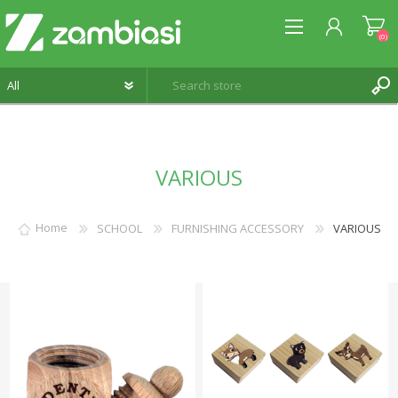
(0)
REGISTER
VARIOUS
LOG IN
WISHLIST
(0)
Home
SCHOOL
FURNISHING ACCESSORY
VARIOUS