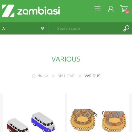
(0)
REGISTER
VARIOUS
LOG IN
WISHLIST
(0)
Home
MY HOME
VARIOUS