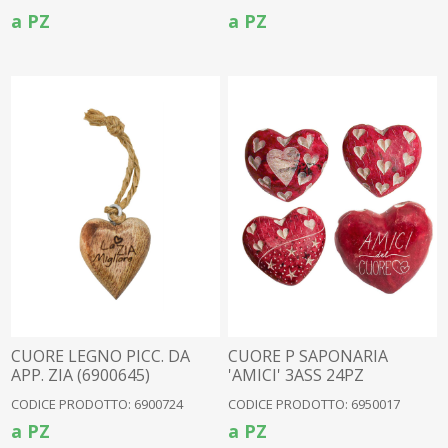
a PZ
a PZ
CUORE LEGNO PICC. DA
CUORE P SAPONARIA
APP. ZIA (6900645)
'AMICI' 3ASS 24PZ
(6950004)
CODICE PRODOTTO: 6900724
CODICE PRODOTTO: 6950017
a PZ
a PZ