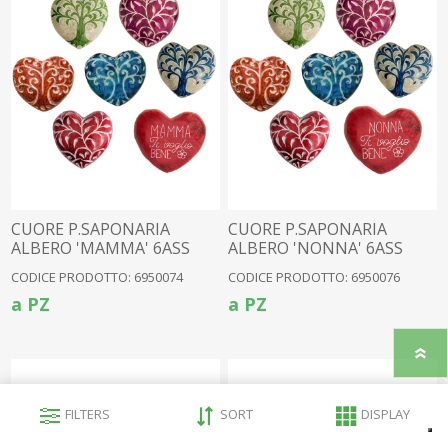
CUORE P.SAPONARIA
CUORE P.SAPONARIA
ALBERO 'MAMMA' 6ASS
ALBERO 'NONNA' 6ASS
24PZ (034)
24PZ (034)
CODICE PRODOTTO: 6950074
CODICE PRODOTTO: 6950076
a PZ
a PZ
FILTERS
SORT
DISPLAY