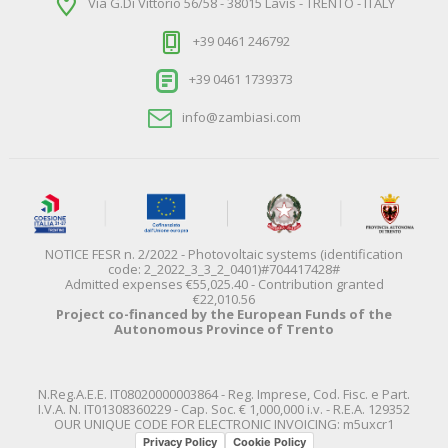
Via G.Di Vittorio 56/58 - 38015 Lavis - TRENTO - ITALY
+39 0461 246792
+39 0461 1739373
info@zambiasi.com
NOTICE FESR n. 2/2022 - Photovoltaic systems (identification
code: 2_2022_3_3_2_0401)#704417428#
Admitted expenses €55,025.40 - Contribution granted
€22,010.56
Project co-financed by the European Funds of the
Autonomous Province of Trento
N.Reg.A.E.E. IT08020000003864 - Reg. Imprese, Cod. Fisc. e Part.
I.V.A. N. IT01308360229 - Cap. Soc. € 1,000,000 i.v. - R.E.A. 129352
OUR UNIQUE CODE FOR ELECTRONIC INVOICING: m5uxcr1
Privacy Policy
Cookie Policy