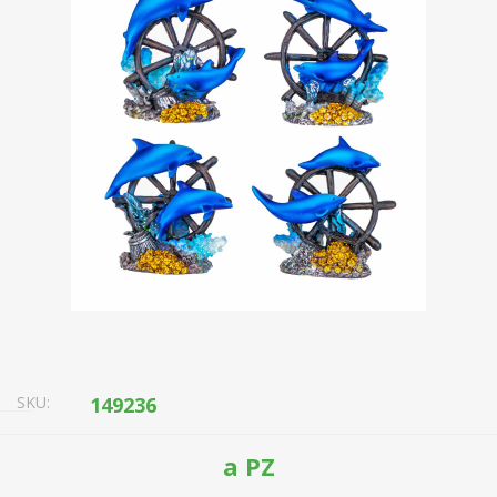
SKU:
149236
a PZ