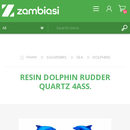
(0)
REGISTER
Home
SOUVENIRS
SEA
DOLPHINS
LOG IN
WISHLIST
(0)
RESIN DOLPHIN RUDDER
QUARTZ 4ASS.