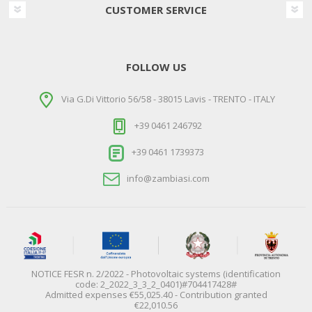
CUSTOMER SERVICE
FOLLOW US
Via G.Di Vittorio 56/58 - 38015 Lavis - TRENTO - ITALY
+39 0461 246792
+39 0461 1739373
info@zambiasi.com
NOTICE FESR n. 2/2022 - Photovoltaic systems (identification
code: 2_2022_3_3_2_0401)#704417428#
Admitted expenses €55,025.40 - Contribution granted
€22,010.56