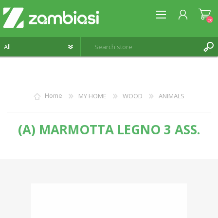
(0)
REGISTER
Home
MY HOME
WOOD
ANIMALS
LOG IN
WISHLIST
(0)
(A) MARMOTTA LEGNO 3 ASS.