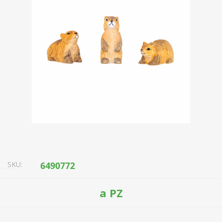
SKU:
6490772
a PZ