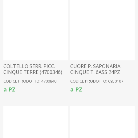
COLTELLO SERR. PICC.
CUORE P. SAPONARIA
CINQUE TERRE (4700346)
CINQUE T. 6ASS 24PZ
(6950033)
CODICE PRODOTTO: 4700840
CODICE PRODOTTO: 6950107
a PZ
a PZ