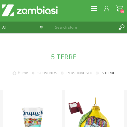
(0)
REGISTER
5 TERRE
LOG IN
WISHLIST
(0)
Home
SOUVENIRS
PERSONALISED
5 TERRE