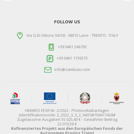
FOLLOW US
Via G.Di Vittorio 56/58 - 38015 Lavis - TRENTO - ITALY
+39 0461 246792
+39 0461 1739373
info@zambiasi.com
HINWEIS FESR Nr. 2/2022 - Photovoltaikanlagen
(Identifikationscode: 2_2022_3_3_2_0401)#704417428#
Zugelassene Ausgaben 55.025,40 € - Gewährter Beitrag
22.010,56 €
Kofinanziertes Projekt aus den Europäischen Fonds der
Autonomen Provinz Trient