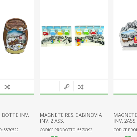
FEEN AUS KUNSTHARZ
HOLZ
PIXIE KUNSTHARZ
STOFF
WICHTEL AUS KUNSTHARZ
KERAMIK
SONSTIGE FIGUREN
WANDUHREN
E
GLAS
METALL
PLAKETTEN
SONSTIGES
View All
 BOTTE INV.
MAGNETE RES. CABINOVIA
MAGNETE 
INV. 2 ASS.
INV. 2ASS.
: 5570522
CODICE PRODOTTO: 5570392
CODICE PRO