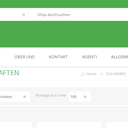
E
ÜBER UNS
KONTAKT
AGENTI
ALLGEM
AFTEN
Home
SOUVENIRS
FANTASTIC WORLD
MY HOME
Anzeige
pro Seite