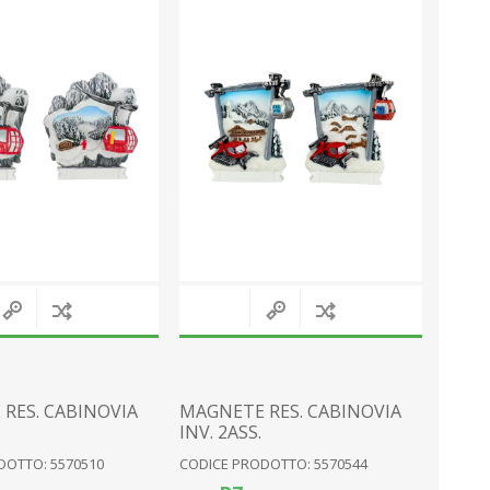
MAGNETE
SCHNEEKUGELN
TELLER
MEER
PERSONALISIERT
SONSTIGE
MESSER
ARTIKEL FÜR DIE BERGE
View All
RES. CABINOVIA
MAGNETE RES. CABINOVIA
INV. 2ASS.
DOTTO: 5570510
CODICE PRODOTTO: 5570544