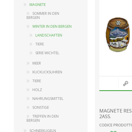
MAGNETE
SOMMER IN DEN
BERGEN
DEKORATION
HOLZ
WINTER IN DEN BERGEN
SERIE BABY
LANDSCHAFTEN
EINRICHTUNGSGEGENSTÄNDE
GARTENARTIKEL
TIERE
SPIELUHR
SERIE WICHTEL
SCHNEEKUGELN
EINRICHTUNGSGEGENSTÄND
MEER
LANDSCHAFTEN
PUPPEN
KUCKUCKSUHREN
HEILIGE GEGENSTÄNDE
PLÜSCHTIERE
TIERE
SERIE PINOCCHIO
HOLZ
SCHREIBBEDARF
NAHRUNGSMITTEL
View All
SONSTIGE
MAGNETE RES.
2ASS.
TREFFEN IN DEN
BERGEN
CODICE PRODOTTO
SCHNEEKUGELN