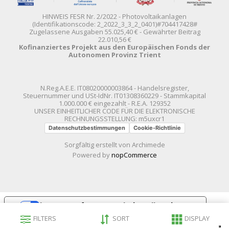
HINWEIS FESR Nr. 2/2022 - Photovoltaikanlagen
(Identifikationscode: 2_2022_3_3_2_0401)#704417428#
Zugelassene Ausgaben 55.025,40 € - Gewährter Beitrag
22.010,56 €
Kofinanziertes Projekt aus den Europäischen Fonds der
Autonomen Provinz Trient
N.Reg.A.E.E. IT08020000003864 - Handelsregister,
Steuernummer und USt-IdNr. IT01308360229 - Stammkapital
1.000.000 € eingezahlt - R.E.A. 129352
UNSER EINHEITLICHER CODE FÜR DIE ELEKTRONISCHE
RECHNUNGSSTELLUNG: m5uxcr1
Datenschutzbestimmungen
Cookie-Richtlinie
Sorgfältig erstellt von
Archimede
Powered by
nopCommerce
Le tue preferenze relative alla privacy
FILTERS
SORT
DISPLAY
Informativa sulla raccolta