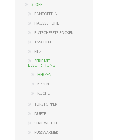
STOFF
PANTOFFELN
HAUSSCHUHE
DEKORATION
HOLZ
RUTSCHFESTE SOCKEN
SERIE BABY
EINRICHTUNGSGEGENSTÄNDE
TASCHEN
GARTENARTIKEL
SPIELUHR
FILZ
SCHNEEKUGELN
EINRICHTUNGSGEGENSTÄND
SERIE MIT
BESCHRIFTUNG
LANDSCHAFTEN
PUPPEN
HERZEN
HEILIGE GEGENSTÄNDE
PLÜSCHTIERE
KISSEN
SERIE PINOCCHIO
KÜCHE
SCHREIBBEDARF
TÜRSTOPPER
View All
DÜFTE
SERIE WICHTEL
FUSSWÄRMER