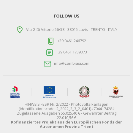
FOLLOW US
Via G.Di Vittorio 56/58 - 38015 Lavis - TRENTO - ITALY
+39 0461 246792
+39 0461 1739373
info@zambiasi.com
HINWEIS FESR Nr. 2/2022 - Photovoltaikanlagen
(Identifikationscode: 2_2022_3_3_2_0401)#704417428#
Zugelassene Ausgaben 55.025,40 € - Gewährter Beitrag
22.010,56 €
Kofinanziertes Projekt aus den Europäischen Fonds der
Autonomen Provinz Trient