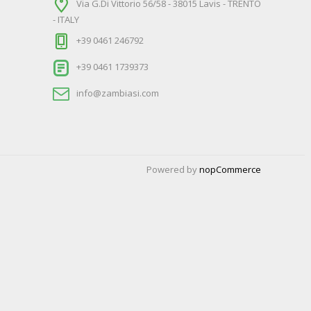
Via G.Di Vittorio 56/58 - 38015 Lavis - TRENTO
- ITALY
+39 0461 246792
+39 0461 1739373
info@zambiasi.com
Powered by
nopCommerce