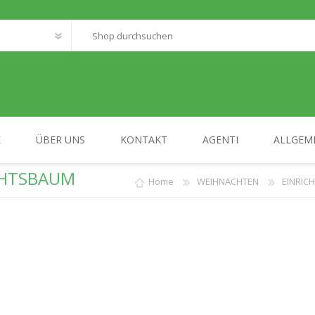
E
ÜBER UNS
KONTAKT
AGENTI
ALLGEM
HTSBAUM
Home
WEIHNACHTEN
EINRI
FANTASTIC WORLD
MY HOME