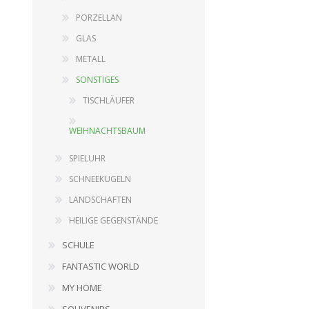
PORZELLAN
GLAS
DEKORATION
HOLZ
METALL
SERIE BABY
SONSTIGES
EINRICHTUNGSGEGENSTÄNDE
GARTENARTIKEL
TISCHLÄUFER
SPIELUHR
SCHNEEKUGELN
EINRICHTUNGSGEGENSTÄND
WEIHNACHTSBAUM
LANDSCHAFTEN
PUPPEN
SPIELUHR
HEILIGE GEGENSTÄNDE
PLÜSCHTIERE
SCHNEEKUGELN
SERIE PINOCCHIO
LANDSCHAFTEN
SCHREIBBEDARF
HEILIGE GEGENSTÄNDE
View All
SCHULE
FANTASTIC WORLD
MY HOME